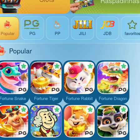
Raspadinhas
Popular
PG
PP
JILI
JDB
favorito
Popular
Fortune Snake
Fortune Tiger
Fortune Rabbit
Fortune Dragon