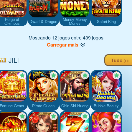
Forge of
Money Money
Dwarf & Dragon
Safari King
Olympus
Money
Mostrando 12 jogos entre 439 jogos
Carregar mais
JILI
Tudo >>
Fortune Gems
Pirate Queen
Chin Shi Huang
Bubble Beauty